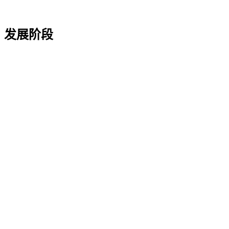
今天
发展阶段
连接用户、内容与商业增长
以移动工具应用、海外内容产品、全球智能广告平台与 OEM